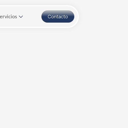
ervicios
Contacto
idad
ción