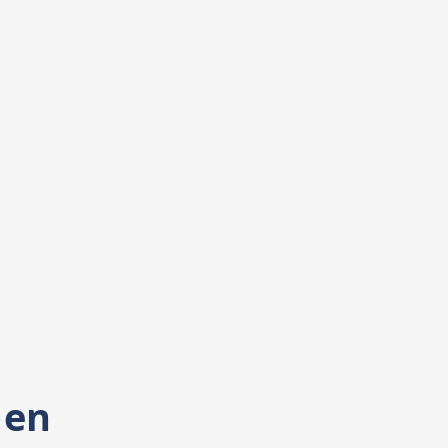
Ordenada y Profesional
Garantizamos un proceso de
sucesión claro y estructurado que
protege los intereses de todas las
partes.
 en