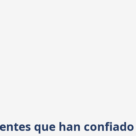
Familiar
Creamos reglas claras para la toma
de decisiones futuras,
profesionalizando la gestión del
patrimonio y minimizando el
potencial de disputas.
ientes que han confiado