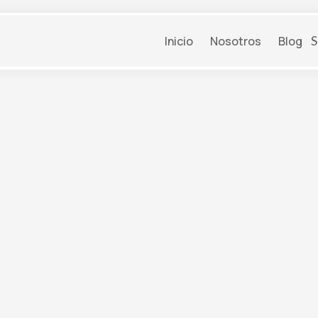
S
Inicio
Nosotros
Blog
LA ARQUITECTURA DE SU LEGADO.
rategias para la continu
su negocio y la optimiza
fiscal de su legado.