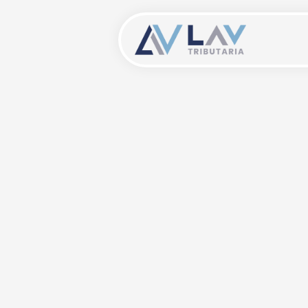
Est
de 